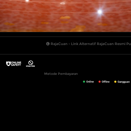
RajaCuan - Link Alternatif RajaCuan Resmi Pu
Metode Pembayaran