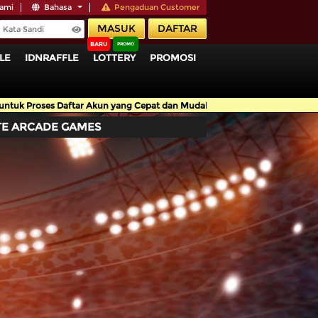
ami
Bahasa
Pengaduan Customer
DAFTAR
BARU
PROMO
LE
IDNRAFFLE
LOTTERY
PROMOSI
k Proses Daftar Akun yang Cepat dan Mudah. Setelah Berhasil, Segera Lo
TE ARCADE GAMES