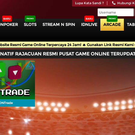
Lupa Kata Sandi ?
Hubungi K
BARU
BARU
PROMO
PROMO
DNPOKER
SLOTS
STREAM N SPIN
IDNLIVE
ARCADE
TAB
e Resmi Game Online Terpercaya 24 Jam! 🔥 Gunakan Link Resmi Kami untu
RNATIF RAJACUAN RESMI PUSAT GAME ONLINE TERUPDA
DNTrade