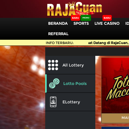
BARU
BARU
PROMO
BERANDA
SPORTS
LIVE CASINO
I
REFERRAL
INFO TERBARU:
Selamat Datang di RajaCuan, Website 
All Lottery
Lotto Pools
ELottery
MAI