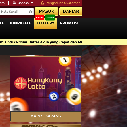
ami
Bahasa
Pengaduan Customer
DAFTAR
BARU
PROMO
LE
IDNRAFFLE
LOTTERY
PROMOSI
Proses Daftar Akun yang Cepat dan Mudah. Setelah Berhasil, Segera Logi
MAIN SEKARANG