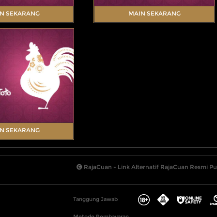
N SEKARANG
MAIN SEKARANG
N SEKARANG
RajaCuan - Link Alternatif RajaCuan Resmi Pu
Tanggung Jawab
Metode Pembayaran