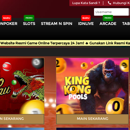
Lupa Kata Sandi ?
Hubungi K
BARU
BARU
PROMO
PROMO
DNPOKER
SLOTS
STREAM N SPIN
IDNLIVE
ARCADE
TAB
Resmi Game Online Terpercaya 24 Jam! 🔥 Gunakan Link Resmi Kami untuk 
N SEKARANG
MAIN SEKARANG