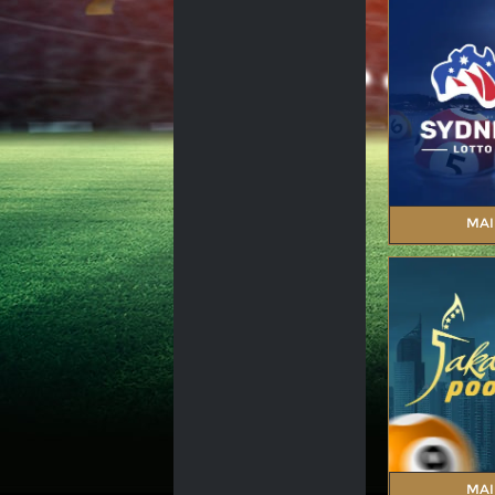
MAI
MAI