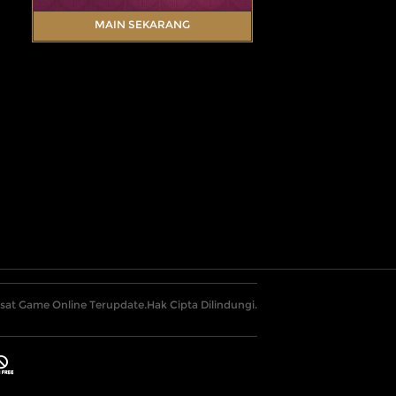
MAIN SEKARANG
sat Game Online Terupdate.Hak Cipta Dilindungi.