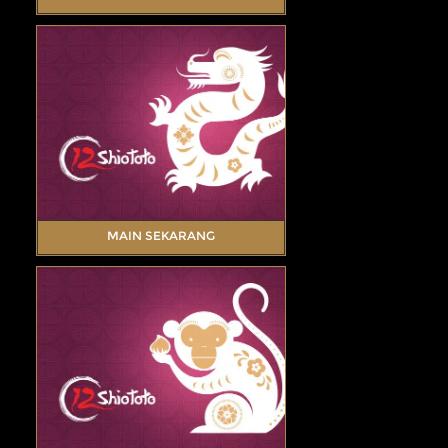
MAIN SEKARANG