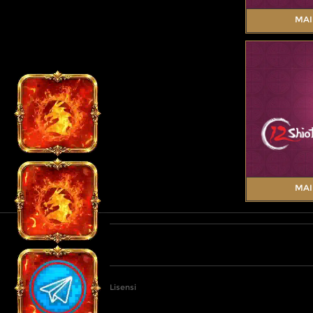
MAI
MAI
Lisensi